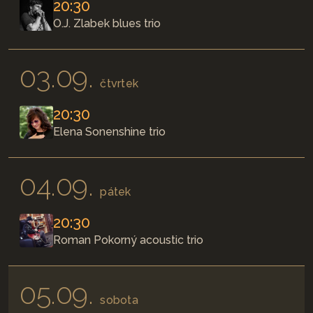
20:30
O.J. Zlabek blues trio
03.09.
čtvrtek
20:30
Elena Sonenshine trio
04.09.
pátek
20:30
Roman Pokorný acoustic trio
05.09.
sobota