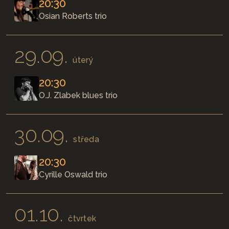
20:30
Osian Roberts trio
29.09.
úterý
20:30
O.J. Zlabek blues trio
30.09.
středa
20:30
Cyrille Oswald trio
01.10.
čtvrtek