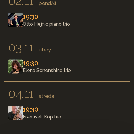
02.11.
pondělí
19:30
Otto Hejnic piano trio
03.11.
úterý
19:30
Elena Sonenshine trio
04.11.
středa
19:30
František Kop trio