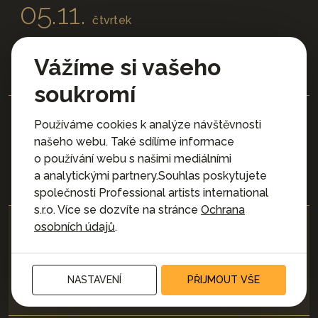
05.11.
čtvrtek
19:30
Vážíme si vašeho
František Kop trio
soukromí
06.11.
Používáme cookies k analýze návštěvnosti
pátek
našeho webu. Také sdílíme informace
o používání webu s našimi mediálními
19:30
a analytickými partnery.Souhlas poskytujete
Betty Panzo & Paul Novotny Trio
společnosti Professional artists international
s.r.o. Více se dozvíte na stránce
Ochrana
07.11.
osobních údajů
.
sobota
19:30
NASTAVENÍ
PŘIJMOUT VŠE
Djuso Baroš trio