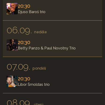
20:30
Djuso Baroš trio
06.09.
neděle
20:30
Betty Panzo & Paul Novotny Trio
07.09.
pondělí
20:30
Libor Šmoldas trio
08.09.
úterý