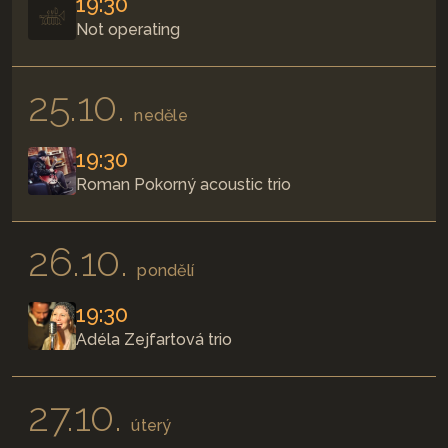
19:30
Not operating
25.10.
neděle
19:30
Roman Pokorný acoustic trio
26.10.
pondělí
19:30
Adéla Zejfartová trio
27.10.
úterý