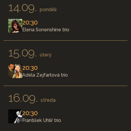
14.09.
pondělí
20:30
Elena Sonenshine trio
15.09.
úterý
20:30
Adéla Zejfartová trio
16.09.
středa
20:30
František Uhlíř trio