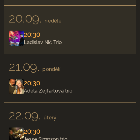
20.09.
neděle
20:30
Ladislav Nič Trio
21.09.
pondělí
20:30
Adéla Zejfartová trio
22.09.
úterý
20:30
Jesse Simpson trio