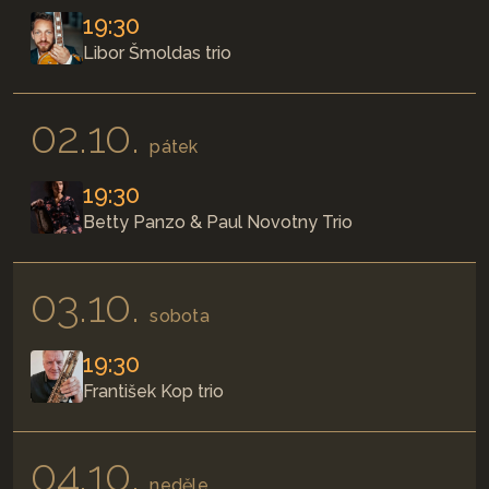
19:30
Libor Šmoldas trio
02.10.
pátek
19:30
Betty Panzo & Paul Novotny Trio
03.10.
sobota
19:30
František Kop trio
04.10.
neděle