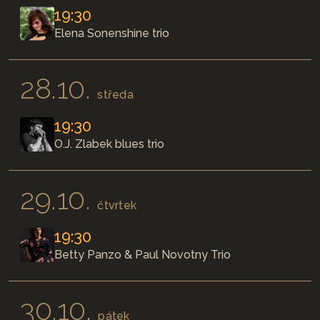
19:30
Elena Sonenshine trio
28.10.
středa
19:30
O.J. Zlabek blues trio
29.10.
čtvrtek
19:30
Betty Panzo & Paul Novotny Trio
30.10.
pátek