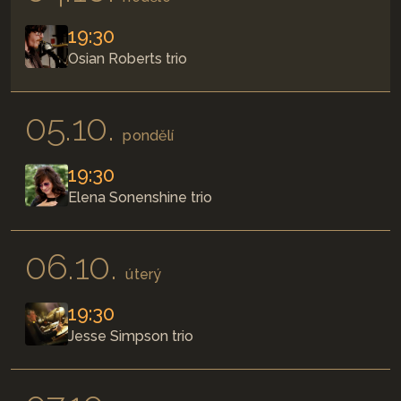
19:30
Osian Roberts trio
05.10.
pondělí
19:30
Elena Sonenshine trio
06.10.
úterý
19:30
Jesse Simpson trio